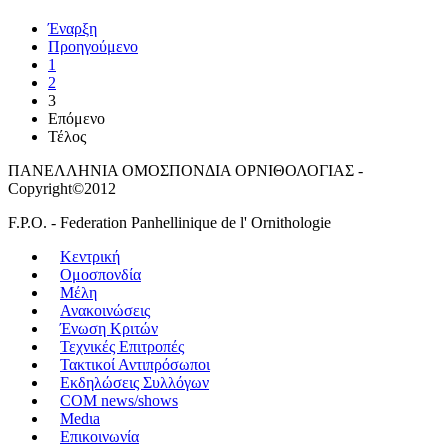
Έναρξη
Προηγούμενο
1
2
3
Επόμενο
Τέλος
ΠΑΝΕΛΛΗΝΙΑ ΟΜΟΣΠΟΝΔΙΑ ΟΡΝΙΘΟΛΟΓΙΑΣ -
Copyright©2012
F.P.O. - Federation Panhellinique de l' Ornithologie
Κεντρική
Ομοσπονδία
Μέλη
Ανακοινώσεις
Ένωση Κριτών
Τεχνικές Επιτροπές
Τακτικοί Αντιπρόσωποι
Εκδηλώσεις Συλλόγων
COM news/shows
Medιa
Επικοινωνία