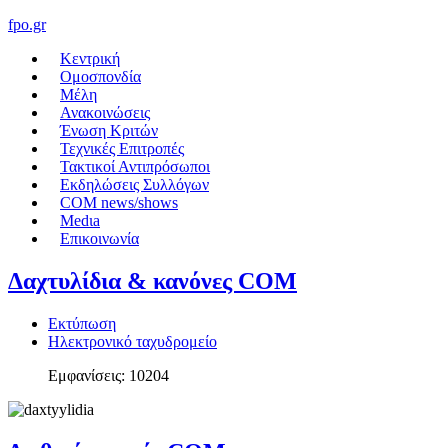
fpo.gr
Κεντρική
Ομοσπονδία
Μέλη
Ανακοινώσεις
Ένωση Κριτών
Τεχνικές Επιτροπές
Τακτικοί Αντιπρόσωποι
Εκδηλώσεις Συλλόγων
COM news/shows
Medιa
Επικοινωνία
Δαχτυλίδια & κανόνες COM
Εκτύπωση
Ηλεκτρονικό ταχυδρομείο
Εμφανίσεις: 10204