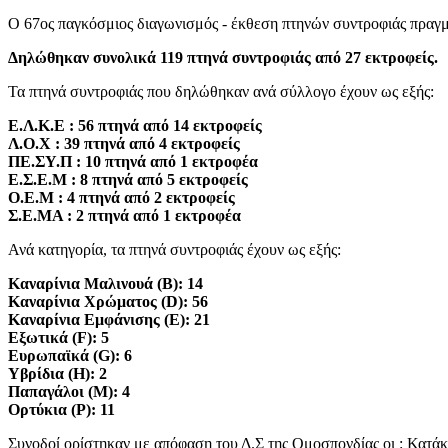
Ο 67ος παγκόσμιος διαγωνισμός - έκθεση πτηνών συντροφιάς πραγμ
Δηλώθηκαν συνολικά 119 πτηνά συντροφιάς από 27 εκτροφείς.
Τα πτηνά συντροφιάς που δηλώθηκαν ανά σύλλογο έχουν ως εξής:
Ε.Λ.Κ.Ε : 56 πτηνά από 14 εκτροφείς
Λ.Ο.Χ : 39 πτηνά από 4 εκτροφείς
ΠΕ.ΣΥ.Π : 10 πτηνά από 1 εκτροφέα
Ε.Σ.Ε.Μ : 8 πτηνά από 5 εκτροφείς
Ο.Ε.Μ : 4 πτηνά από 2 εκτροφείς
Σ.Ε.ΜΑ : 2 πτηνά από 1 εκτροφέα
Ανά κατηγορία, τα πτηνά συντροφιάς έχουν ως εξής:
Καναρίνια Μαλινουά (B): 14
Καναρίνια Χρώματος (D): 56
Καναρίνια Εμφάνισης (E): 21
Εξωτικά (F): 5
Ευρωπαϊκά (G): 6
Υβρίδια (H): 2
Παπαγάλοι (M): 4
Ορτύκια (P): 11
Συνοδοί ορίστηκαν με απόφαση του Δ.Σ της Ομοσπονδίας οι : Κατά