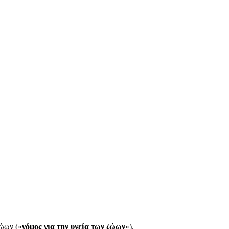
ζώων («
νόμος για την υγεία των ζώων
»).