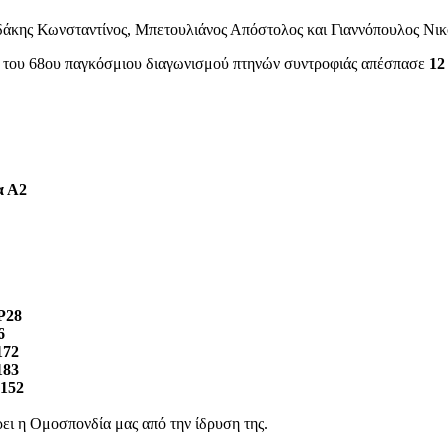
δάκης Κωνσταντίνος, Μπετουλιάνος Απόστολος και Γιαννόπουλος Νικ
α του 68ου παγκόσμιου διαγωνισμού πτηνών συντροφιάς απέσπασε
12
α Α2
P28
6
172
183
G152
ρει η Ομοσπονδία μας από την ίδρυση της.