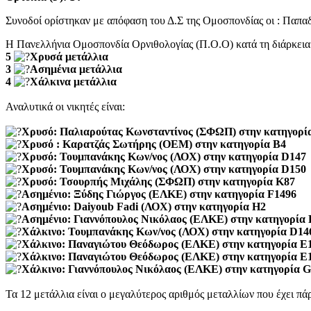
Συνοδοί ορίστηκαν με απόφαση του Δ.Σ της Ομοσπονδίας οι : Παπα
Η Πανελλήνια Ομοσπονδία Ορνιθολογίας (Π.Ο.Ο) κατά τη διάρκει
5
Χρυσά μετάλλια
3
Ασημένια μετάλλια
4
Χάλκινα μετάλλια
Αναλυτικά οι νικητές είναι:
Χρυσό: Παλιαρούτας Κωνσταντίνος (ΣΦΩΠ) στην κατηγορί
Χρυσό : Καρατζάς Σωτήρης (ΟΕΜ) στην κατηγορία Β4
Χρυσό: Τουμπανάκης Κων/νος (ΛΟΧ) στην κατηγορία D147
Χρυσό: Τουμπανάκης Κων/νος (ΛΟΧ) στην κατηγορία D150
Χρυσό: Τσουρπής Μιχάλης (ΣΦΩΠ) στην κατηγορία Κ87
Ασημένιο: Ξύδης Γιώργος (ΕΛΚΕ) στην κατηγορία F1496
Ασημένιο: Daiyoub Fadi (ΛΟΧ) στην κατηγορία H2
Ασημένιο: Γιαννόπουλος Νικόλαος (ΕΛΚΕ) στην κατηγορία 
Χάλκινο: Τουμπανάκης Κων/νος (ΛΟΧ) στην κατηγορία D14
Χάλκινο: Παναγιώτου Θεόδωρος (ΕΛΚΕ) στην κατηγορία Ε
Χάλκινο: Παναγιώτου Θεόδωρος (ΕΛΚΕ) στην κατηγορία Ε
Χάλκινο: Γιαννόπουλος Νικόλαος (ΕΛΚΕ) στην κατηγορία 
Τα 12 μετάλλια είναι ο μεγαλύτερος αριθμός μεταλλίων που έχει πά