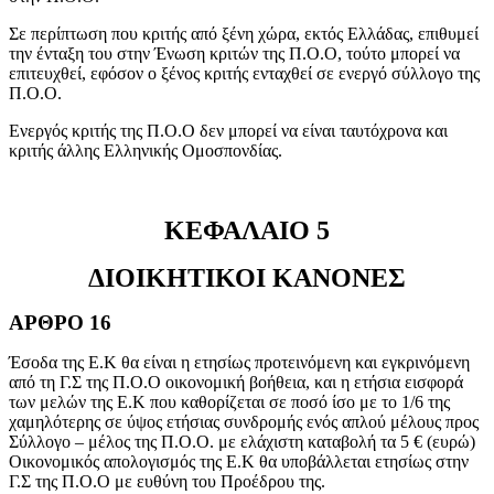
Σε περίπτωση που κριτής από ξένη χώρα, εκτός Ελλάδας, επιθυμεί
την ένταξη του στην Ένωση κριτών της Π.Ο.Ο, τούτο μπορεί να
επιτευχθεί, εφόσον ο ξένος κριτής ενταχθεί σε ενεργό σύλλογο της
Π.Ο.Ο.
Ενεργός κριτής της Π.Ο.Ο δεν μπορεί να είναι ταυτόχρονα και
κριτής άλλης Ελληνικής Ομοσπονδίας.
ΚΕΦΑΛΑΙΟ 5
ΔΙΟΙΚΗΤΙΚΟΙ ΚΑΝΟΝΕΣ
ΑΡΘΡΟ 16
Έσοδα της Ε.Κ θα είναι η ετησίως προτεινόμενη και εγκρινόμενη
από τη Γ.Σ της Π.Ο.Ο οικονομική βοήθεια, και η ετήσια εισφορά
των μελών της Ε.Κ που καθορίζεται σε ποσό ίσο με το 1/6 της
χαμηλότερης σε ύψος ετήσιας συνδρομής ενός απλού μέλους προς
Σύλλογο – μέλος της Π.Ο.Ο. με ελάχιστη καταβολή τα 5 € (ευρώ)
Οικονομικός απολογισμός της Ε.Κ θα υποβάλλεται ετησίως στην
Γ.Σ της Π.Ο.Ο με ευθύνη του Προέδρου της.