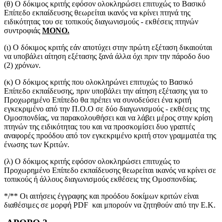
(θ) O δόκιμος κριτής εφόσον ολοκληρώσει επιτυχώς το Βασικό
Επίπεδο εκπαίδευσης θεωρείται ικανός να κρίνει πτηνά της
ειδικότητας του σε τοπικούς διαγωνισμούς - εκθέσεις πτηνών
συντροφιάς
ΜΟΝΟ.
(ι) Ο δόκιμος κριτής εάν αποτύχει στην πρώτη εξέταση δικαιούται
να υποβάλει αίτηση εξέτασης ξανά άλλα όχι πριν την πάροδο δυο
(2) χρόνων.
(κ) O δόκιμος κριτής που ολοκληρώνει επιτυχώς το Βασικό
Επίπεδο εκπαίδευσης, πριν υποβάλει την αίτηση εξέτασης για το
Προχωρημένο Επίπεδο θα πρέπει να συνοδεύσει ένα κριτή
εγκεκριμένο από την Π.Ο.Ο σε δύο διαγωνισμούς - εκθέσεις της
Ομοσπονδίας, να παρακολουθήσει και να λάβει μέρος στην κρίση
πτηνών της ειδικότητας του και να προσκομίσει δυο γραπτές
αναφορές προόδου από τον εγκεκριμένο κριτή στον γραμματέα της
ένωσης των Κριτών.
(λ) O δόκιμος κριτής εφόσον ολοκληρώσει επιτυχώς το
Προχωρημένο Επίπεδο εκπαίδευσης θεωρείται ικανός να κρίνει σε
τοπικούς ή άλλους διαγωνισμούς εκθέσεις της Ομοσπονδίας.
*/** Οι αιτήσεις έγγραφης και προόδου δοκίμων κριτών είναι
διαθέσιμες σε μορφή PDF και μπορούν να ζητηθούν από την Ε.Κ.