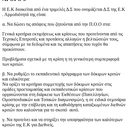
Η Ε.Κ διοικείται από ένα τριμελές Δ.Σ που ονομάζεται Δ.Σ της Ε.Κ
. Αρμοδιότητά της είναι:
α. Να δώσει τις απόψεις που ζητούνται από την Π.Ο.Ο στα:
Γενικά κριτήρια εκτιμήσεως και κρίσεως που προτείνονται από τις
Τεχνικές Επιτροπές και προτάσεις αλλαγών η βελτιώσεών τους,
σύμφωνα με τα δεδομένα και τις απαιτήσεις που τυχόν θα
προκύπτουν.
Προβλήματα σχετικά με τη κρίση η τη γενικότερη συμπεριφορά
των κριτών.
β. Να ρυθμίζει το εκπαιδευτικό πρόγραμμα των δόκιμων κριτών
και ειδικότερα:
Να ορίζει τα κριτήρια συμμετοχής των δόκιμων κριτών στις
ομάδες προετοιμασίας και εκπαιδευτικών κρίσεων που
οργανώνονται στη διάρκεια των Εκθέσεων (Πανελληνίων,
Ομοσπονδιακών και Τοπικών διαγωνισμών), η σε ειδικά σεμινάρια
κρίσης με την επίβλεψη και τη καθοδήγηση καταξιωμένων διεθνών
κριτών που καλούνται για το σκοπό αυτό.
γ. Να προτείνει και να στηρίξει την υποψηφιότητα των καλύτερων
κριτών της Ε.Κ για Διεθνείς.