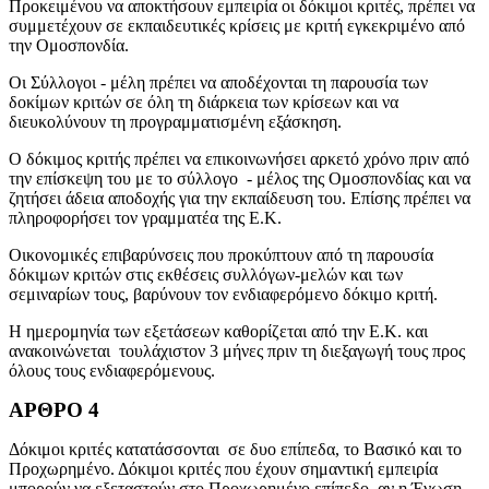
Προκειμένου να αποκτήσουν εμπειρία οι δόκιμοι κριτές, πρέπει να
συμμετέχουν σε εκπαιδευτικές κρίσεις με κριτή εγκεκριμένο από
την Ομοσπονδία.
Οι Σύλλογοι - μέλη πρέπει να αποδέχονται τη παρουσία των
δοκίμων κριτών σε όλη τη διάρκεια των κρίσεων και να
διευκολύνουν τη προγραμματισμένη εξάσκηση.
Ο δόκιμος κριτής πρέπει να επικοινωνήσει αρκετό χρόνο πριν από
την επίσκεψη του με το σύλλογο - μέλος της Ομοσπονδίας και να
ζητήσει άδεια αποδοχής για την εκπαίδευση του. Επίσης πρέπει να
πληροφορήσει τον γραμματέα της Ε.Κ.
Οικονομικές επιβαρύνσεις που προκύπτουν από τη παρουσία
δόκιμων κριτών στις εκθέσεις συλλόγων-μελών και των
σεμιναρίων τους, βαρύνουν τον ενδιαφερόμενο δόκιμο κριτή.
Η ημερομηνία των εξετάσεων καθορίζεται από την Ε.Κ. και
ανακοινώνεται τουλάχιστον 3 μήνες πριν τη διεξαγωγή τους προς
όλους τους ενδιαφερόμενους.
ΑΡΘΡΟ 4
Δόκιμοι κριτές κατατάσσονται σε δυο επίπεδα, το Βασικό και το
Προχωρημένο. Δόκιμοι κριτές που έχουν σημαντική εμπειρία
μπορούν να εξεταστούν στο Προχωρημένο επίπεδο, αν η Ένωση