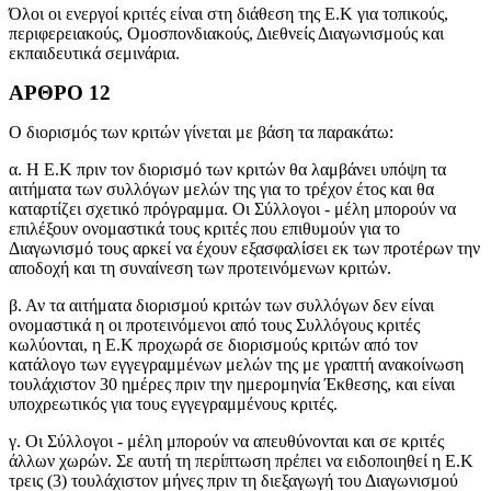
Όλοι οι ενεργοί κριτές είναι στη διάθεση της Ε.Κ για τοπικούς,
περιφερειακούς, Ομοσπονδιακούς, Διεθνείς Διαγωνισμούς και
εκπαιδευτικά σεμινάρια.
ΑΡΘΡΟ 12
Ο διορισμός των κριτών γίνεται με βάση τα παρακάτω:
α. Η Ε.Κ πριν τον διορισμό των κριτών θα λαμβάνει υπόψη τα
αιτήματα των συλλόγων μελών της για το τρέχον έτος και θα
καταρτίζει σχετικό πρόγραμμα. Οι Σύλλογοι - μέλη μπορούν να
επιλέξουν ονομαστικά τους κριτές που επιθυμούν για το
Διαγωνισμό τους αρκεί να έχουν εξασφαλίσει εκ των προτέρων την
αποδοχή και τη συναίνεση των προτεινόμενων κριτών.
β. Αν τα αιτήματα διορισμού κριτών των συλλόγων δεν είναι
ονομαστικά η οι προτεινόμενοι από τους Συλλόγους κριτές
κωλύονται, η Ε.Κ προχωρά σε διορισμούς κριτών από τον
κατάλογο των εγγεγραμμένων μελών της με γραπτή ανακοίνωση
τουλάχιστον 30 ημέρες πριν την ημερομηνία Έκθεσης, και είναι
υποχρεωτικός για τους εγγεγραμμένους κριτές.
γ. Οι Σύλλογοι - μέλη μπορούν να απευθύνονται και σε κριτές
άλλων χωρών. Σε αυτή τη περίπτωση πρέπει να ειδοποιηθεί η Ε.Κ
τρεις (3) τουλάχιστον μήνες πριν τη διεξαγωγή του Διαγωνισμού