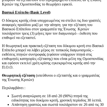
Κριτών της Ομοσπονδίας το θεωρήσει εφικτό.
Βασικό Επίπεδο (Basic Level)
Ο δόκιμος κριτής είναι υποχρεωμένος να στείλει τις δυο γραπτές
αναφορές προόδου μαζί με την αίτηση για την εξέταση του
Βασικού Επίπεδου στον γραμματέα της Ένωσης Κριτών
τουλάχιστον τρεις (3) μήνες πριν τον διαγωνισμό - έκθεση που
επιθυμεί να εξεταστεί.
Η θεωρητική και πρακτική εξέταση του δόκιμου κριτή στο Βασικό
Επίπεδο μπορεί να λάβει μέρος σε τοπικούς διαγωνισμούς -
εκθέσεις πτηνών συντροφιάς (εφόσον υπάρχουν πτηνά στις
επιθυμητές κατηγορίες εξέτασης) που είναι μέλη της Ομοσπονδίας
και εφόσον εκτελεί χρέη κρίσης εγκεκριμένος κριτής από την
Π.Ο.Ο.
Θεωρητική εξέταση
(υπεύθυνοι ο εξεταστής και ο γραμματέας
της Ένωσης Κριτών)
Περιλαμβάνει :
Σωστή αναγνώριση σε 18 από 20 (90%) πτηνά της
ειδικότητας του δοκίμου κριτή, χρονική περίοδος 30 λεπτά.
Απάντηση γραπτώς και σωστά τουλάχιστον σε 26 από τις 30