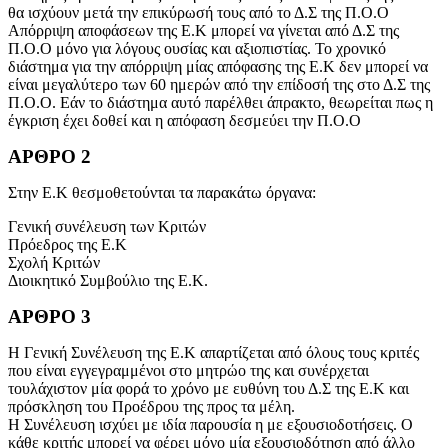
θα ισχύουν μετά την επικύρωσή τους από το Δ.Σ της Π.Ο.Ο
Απόρριψη αποφάσεων της Ε.Κ μπορεί να γίνεται από Δ.Σ της
Π.Ο.Ο μόνο για λόγους ουσίας και αξιοπιστίας. Το χρονικό
διάστημα για την απόρριψη μίας απόφασης της Ε.Κ δεν μπορεί να
είναι μεγαλύτερο των 60 ημερών από την επίδοσή της στο Δ.Σ της
Π.Ο.Ο. Εάν το διάστημα αυτό παρέλθει άπρακτο, θεωρείται πως η
έγκριση έχει δοθεί και η απόφαση δεσμεύει την Π.Ο.Ο
ΑΡΘΡΟ 2
Στην Ε.Κ θεσμοθετούνται τα παρακάτω όργανα:
Γενική συνέλευση των Κριτών
Πρόεδρος της Ε.Κ
Σχολή Κριτών
Διοικητικό Συμβούλιο της Ε.Κ.
ΑΡΘΡΟ 3
Η Γενική Συνέλευση της Ε.Κ απαρτίζεται από όλους τους κριτές
που είναι εγγεγραμμένοι στο μητρώο της και συνέρχεται
τουλάχιστον μία φορά το χρόνο με ευθύνη του Δ.Σ της Ε.Κ και
πρόσκληση του Προέδρου της προς τα μέλη.
Η Συνέλευση ισχύει με ιδία παρουσία η με εξουσιοδοτήσεις. Ο
κάθε κριτής μπορεί να φέρει μόνο μία εξουσιοδότηση από άλλο