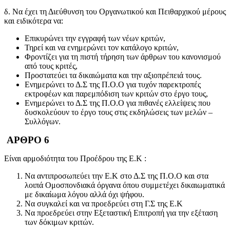
δ. Να έχει τη Διεύθυνση του Οργανωτικού και Πειθαρχικού μέρους
και ειδικότερα να:
Επικυρώνει την εγγραφή των νέων κριτών,
Τηρεί και να ενημερώνει τον κατάλογο κριτών,
Φροντίζει για τη πιστή τήρηση των άρθρων του κανονισμού
από τους κριτές,
Προστατεύει τα δικαιώματα και την αξιοπρέπειά τους.
Ενημερώνει το Δ.Σ της Π.Ο.Ο για τυχόν παρεκτροπές
εκτροφέων και παρεμπόδιση των κριτών στο έργο τους,
Ενημερώνει το Δ.Σ της Π.Ο.Ο για πιθανές ελλείψεις που
δυσκολεύουν το έργο τους στις εκδηλώσεις των μελών –
Συλλόγων.
ΑΡΘΡΟ 6
Είναι αρμοδιότητα του Προέδρου της Ε.Κ :
Να αντιπροσωπεύει την Ε.Κ στο Δ.Σ της Π.Ο.Ο και στα
λοιπά Ομοσπονδιακά όργανα όπου συμμετέχει δικαιωματικά
με δικαίωμα λόγου αλλά όχι ψήφου.
Να συγκαλεί και να προεδρεύει στη Γ.Σ της Ε.Κ
Να προεδρεύει στην Εξεταστική Επιτροπή για την εξέταση
των δόκιμων κριτών.