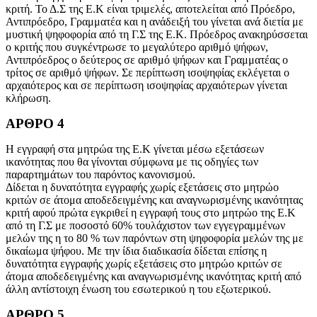
κριτή. Το Δ.Σ της Ε.Κ είναι τριμελές, αποτελείται από Πρόεδρο,
Αντιπρόεδρο, Γραμματέα και η ανάδειξή του γίνεται ανά διετία με
μυστική ψηφοφορία από τη Γ.Σ της Ε.Κ. Πρόεδρος ανακηρύσσεται
ο κριτής που συγκέντρωσε το μεγαλύτερο αριθμό ψήφων,
Αντιπρόεδρος ο δεύτερος σε αριθμό ψήφων και Γραμματέας ο
τρίτος σε αριθμό ψήφων. Σε περίπτωση ισοψηφίας εκλέγεται ο
αρχαιότερος και σε περίπτωση ισοψηφίας αρχαιότερων γίνεται
κλήρωση.
ΑΡΘΡΟ 4
Η εγγραφή στα μητρώα της Ε.Κ γίνεται μέσω εξετάσεων
ικανότητας που θα γίνονται σύμφωνα με τις οδηγίες των
παραρτημάτων του παρόντος κανονισμού.
Δίδεται η δυνατότητα εγγραφής χωρίς εξετάσεις στο μητρώο
κριτών σε άτομα αποδεδειγμένης και αναγνωρισμένης ικανότητας
κριτή αφού πρώτα εγκριθεί η εγγραφή τους στο μητρώο της Ε.Κ
από τη Γ.Σ με ποσοστό 60% τουλάχιστον των εγγεγραμμένων
μελών της η το 80 % των παρόντων στη ψηφοφορία μελών της με
δικαίωμα ψήφου. Με την ίδια διαδικασία δίδεται επίσης η
δυνατότητα εγγραφής χωρίς εξετάσεις στο μητρώο κριτών σε
άτομα αποδεδειγμένης και αναγνωρισμένης ικανότητας κριτή από
άλλη αντίστοιχη ένωση του εσωτερικού η του εξωτερικού.
ΑΡΘΡΟ 5