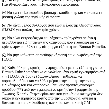
Πανεθνικού, Διεθνούς η Παγκόσμιου χαρακτήρα.
(γ) Να έχει τίτλο σπουδών βασικής εκπαίδευσης και να κατέχει τη
βασική γνώση της Αγγλικής γλώσσας.
(δ) Να είναι μέλος συλλόγου που είναι μέλος της Ομοσπονδίας
(Π.Ο.Ο) για τουλάχιστον τρία χρόνια.
(ε) Να είναι εκτροφέας για τουλάχιστον τρία χρόνια σε ένα ή
περισσότερα είδη πτηνών της κατηγορίας που ενδιαφέρεται να
κρίνει, πριν υποβάλει την αίτηση για εξέταση στο Βασικό Επίπεδο.
(ζ) Να μην υπόκειται σε πειθαρχική ποινή επικυρωμένη από την
Π.Ο.Ο.
(η) Κάθε δόκιμος κριτής πριν προχωρήσει με την εξέταση για το
Βασικό Επίπεδο πρέπει να συνοδεύσει ένα κριτή εγκεκριμένο από
την Π.Ο.Ο. σε δυο (2) διαγωνισμούς - εκθέσεις, να
παρακολουθήσει και να λάβει μέρος στην κρίση πτηνών της
ειδικότητας του και να προσκομίσει δυο γραπτές αναφορές
προόδου (**) από τον εγκεκριμένο κριτή στον Γραμματέα της
Ένωσης Κριτών. Στην περίπτωση που για κάποια κατηγορία δεν
υπάρχει εγκεκριμένος κριτής από την Ομοσπονδία, δίνεται η
δυνατότητα παρακολούθησης των κρίσεων με κριτή OMJ.