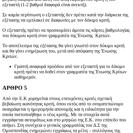
εξεταστή (1-2 βαθμοί διαφορά είναι ανεκτή).
Σε καμία περίπτωση ο εξεταστής δεν πρέπει κατά την διάρκεια της
εξέτασης να εμπλακεί σε διαφωνίες με τον δόκιμο κριτή.
Ο εξεταστής πρέπει να προσκομίσει άμεσα τις κάρτες βαθμολογίας
του δόκιμου κριτή στον γραμματέα της Ένωσης Κριτών.
Το αποτέλεσμα της εξέτασης θα γίνει γνωστό στον δόκιμο κριτή
και θα γίνει ενημέρωση του, μετά από απόφαση της Ένωσης
Κριτών.
Γραπτή αναφορά προόδου από τον εξεταστή για το δόκιμο
κριτή πρέπει να δοθεί στον γραμματέα της Ένωσης Κρίτων
αυθημερόν.
ΑΡΘΡΟ 5
Από την Ε.Κ χορηγείται στους επιτυχόντες κριτές σχετική
βεβαίωση ικανότητας κριτή, όπου εκτός από το ονοματεπώνυμο
αναγράφεται η ημερομηνία απονομής και η ειδικότητα για την
οποία πιστοποιήθηκε ο νέος κριτής. Με τα στοιχεία αυτά
εγγράφεται αυτομάτως και στο μητρώο της Ε.Κ. στο επίπεδο που
ανήκει. Στη συνέχεια ο γενικός γραμματέας του Δ.Σ της
Ομοσπονδίας ενημερώνει εγγράφως τα μέλη – συλλόγους της