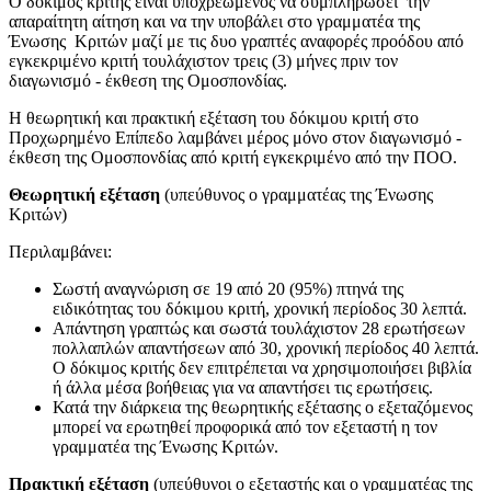
Ο δόκιμος κριτής είναι υποχρεωμένος να συμπληρώσει την
απαραίτητη αίτηση και να την υποβάλει στο γραμματέα της
Ένωσης Κριτών μαζί με τις δυο γραπτές αναφορές προόδου από
εγκεκριμένο κριτή τουλάχιστον τρεις (3) μήνες πριν τον
διαγωνισμό - έκθεση της Ομοσπονδίας.
Η θεωρητική και πρακτική εξέταση του δόκιμου κριτή στο
Προχωρημένο Επίπεδο λαμβάνει μέρος μόνο στον διαγωνισμό -
έκθεση της Ομοσπονδίας από κριτή εγκεκριμένο από την ΠΟΟ.
Θεωρητική εξέταση
(υπεύθυνος ο γραμματέας της Ένωσης
Κριτών)
Περιλαμβάνει:
Σωστή αναγνώριση σε 19 από 20 (95%) πτηνά της
ειδικότητας του δόκιμου κριτή, χρονική περίοδος 30 λεπτά.
Απάντηση γραπτώς και σωστά τουλάχιστον 28 ερωτήσεων
πολλαπλών απαντήσεων από 30, χρονική περίοδος 40 λεπτά.
Ο δόκιμος κριτής δεν επιτρέπεται να χρησιμοποιήσει βιβλία
ή άλλα μέσα βοήθειας για να απαντήσει τις ερωτήσεις.
Κατά την διάρκεια της θεωρητικής εξέτασης ο εξεταζόμενος
μπορεί να ερωτηθεί προφορικά από τον εξεταστή η τον
γραμματέα της Ένωσης Κριτών.
Πρακτική εξέταση
(υπεύθυνοι ο εξεταστής και ο γραμματέας της