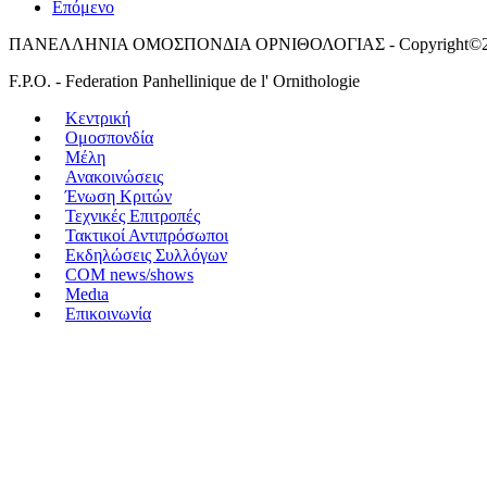
Επόμενο
ΠΑΝΕΛΛΗΝΙΑ ΟΜΟΣΠΟΝΔΙΑ ΟΡΝΙΘΟΛΟΓΙΑΣ - Copyright©2
F.P.O. - Federation Panhellinique de l' Ornithologie
Κεντρική
Ομοσπονδία
Μέλη
Ανακοινώσεις
Ένωση Κριτών
Τεχνικές Επιτροπές
Τακτικοί Αντιπρόσωποι
Εκδηλώσεις Συλλόγων
COM news/shows
Medιa
Επικοινωνία