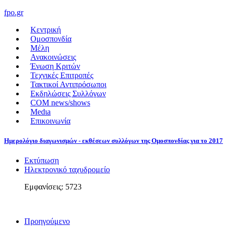
fpo.gr
Κεντρική
Ομοσπονδία
Μέλη
Ανακοινώσεις
Ένωση Κριτών
Τεχνικές Επιτροπές
Τακτικοί Αντιπρόσωποι
Εκδηλώσεις Συλλόγων
COM news/shows
Medιa
Επικοινωνία
Ημερολόγιο διαγωνισμών - εκθέσεων συλλόγων της Ομοσπονδίας για το 2017
Εκτύπωση
Ηλεκτρονικό ταχυδρομείο
Εμφανίσεις: 5723
Προηγούμενο