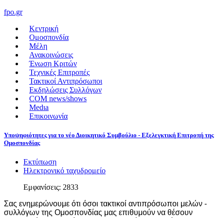
fpo.gr
Κεντρική
Ομοσπονδία
Μέλη
Ανακοινώσεις
Ένωση Κριτών
Τεχνικές Επιτροπές
Τακτικοί Αντιπρόσωποι
Εκδηλώσεις Συλλόγων
COM news/shows
Medιa
Επικοινωνία
Υποψηφιότητες για το νέο Διοικητικό Συμβούλιο - Εξελεγκτική Επιτροπή της
Ομοσπονδίας
Εκτύπωση
Ηλεκτρονικό ταχυδρομείο
Εμφανίσεις: 2833
Σας ενημερώνουμε ότι όσοι τακτικοί αντιπρόσωποι μελών -
συλλόγων της Ομοσπονδίας μας επιθυμούν να θέσουν