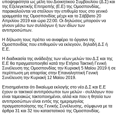
υποψηφιότητα ως μέλη του Διοικητικού Συμβουλίου
(Δ.Σ) και
της Εξελεγκτικής Επιτροπής (Ε.Ε) της Ομοσπονδίας,
παρακαλούνται να στείλουν την επιθυμία τους στο γενικό
γραμματέα της Ομοσπονδίας μέχρι και το Σάββατο 20
Απριλίου 2019 και ώρα 22:00. Οι δηλώσεις μπορούν να
γίνουν μέσω των συλλόγων ή των ιδίων των
αντιπροσώπων.
Η δήλωση τους πρέπει να αναφέρει το όργανο της
Ομοσπονδίας που επιθυμούν να εκλεγούν, δηλαδή Δ.Σ ή
Ε.Ε.
Η διαδικασία της ανάδειξης των νέων μελών του Δ.Σ και της
Ε.Ε θα πραγματοποιηθεί κατά την Ετήσια Τακτική Γενική
Συνέλευση της Ομοσπονδίας την Κυριακή 5 Μαίου 2019 ή σε
περίπτωση μη απαρτίας στην Επαναληπτική Γενική
Συνέλευση την Κυριακή 12 Μαίου 2019.
Επισημαίνεται ότι δικαίωμα εκλογής στο νέο Δ.Σ και Ε.Ε
έχουν οι τακτικοί αντιπρόσωποι των μελών - συλλόγων που
είναι ταμειακώς τακτοποιημένοι, αλλά και που η θητεία των
αντιπροσώπων είναι εντός της ημερομηνίας
πραγματοποίησης της Γενικής Συνέλευσης, σύμφωνα με τα
άρθρα 31 και 32 του καταστατικού της Ομοσπονδίας.