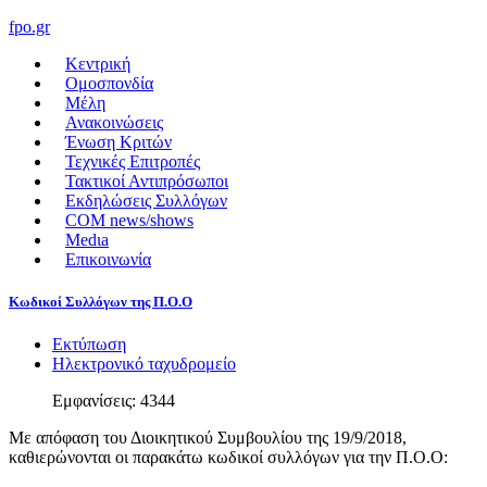
fpo.gr
Κεντρική
Ομοσπονδία
Μέλη
Ανακοινώσεις
Ένωση Κριτών
Τεχνικές Επιτροπές
Τακτικοί Αντιπρόσωποι
Εκδηλώσεις Συλλόγων
COM news/shows
Medιa
Επικοινωνία
Κωδικοί Συλλόγων της Π.Ο.Ο
Εκτύπωση
Ηλεκτρονικό ταχυδρομείο
Εμφανίσεις: 4344
Με απόφαση του Διοικητικού Συμβουλίου της 19/9/2018,
καθιερώνονται οι παρακάτω κωδικοί συλλόγων για την Π.Ο.Ο: