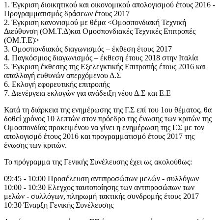
1. Έγκριση διοικητικού και οικονομικού απολογισμού έτους 2016 -
Προγραμματισμός δράσεων έτους 2017
2. Έγκριση κανονισμού με θέμα <Ομοσπονδιακή Τεχνική
Διεύθυνση (ΟΜ.Τ.Δ)και Ομοσπονδιακές Τεχνικές Επιτροπές
(ΟΜ.Τ.Ε)>
3. Ομοσπονδιακός διαγωνισμός – έκθεση έτους 2017
4. Παγκόσμιος διαγωνισμός – έκθεση έτους 2018 στην Ιταλία
5. Έγκριση έκθεσης της Εξελεγκτικής Επιτροπής έτους 2016 και
απαλλαγή ευθυνών απερχόμενου Δ.Σ
6. Εκλογή εφορευτικής επιτροπής
7. Διενέργεια εκλογών για ανάδειξη νέου Δ.Σ και Ε.Ε
Κατά τη διάρκεια της ενημέρωσης της Γ.Σ επί του 1ου θέματος, θα
δοθεί χρόνος 10 λεπτών στον πρόεδρο της ένωσης των κριτών της
Ομοσπονδίας προκειμένου να γίνει η ενημέρωση της Γ.Σ με τον
απολογισμό έτους 2016 και προγραμματισμό έτους 2017 της
ένωσης των κριτών.
Το πρόγραμμα της Γενικής Συνέλευσης έχει ως ακολούθως:
09:45 - 10:00 Προσέλευση αντιπροσώπων μελών - συλλόγων
10:00 - 10:30 Ελεγχος ταυτοποίησης των αντιπροσώπων των
μελών - συλλόγων, πληρωμή τακτικής συνδρομής έτους 2017
10:30 Έναρξη Γενικής Συνέλευσης