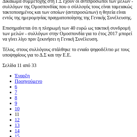
Δικαίωμα συμμετοχής στη Γ.Σ έχουν οι αντιπρόσωποι των μελών -
συλλόγων της Ομοσπονδίας που ο σύλλογός τους είναι ταμειακώς
τακτοποιημένος και των οποίων (αντιπροσώπων) η θητεία είναι
εντός της ημερομηνίας πραγματοποίησης της Γενικής Συνέλευσης.
Επισημαίνεται ότι η πληρωμή των 40 ευρώ ως τακτική συνδρομή
των μελών - συλλόγων στην Ομοσπονδία για το έτος 2017 μπορεί
να γίνει λίγο πριν ξεκινήσει η Γενική Συνέλευση.
Τέλος, στους συλλόγους στάλθηκε το ενιαίο ψηφοδέλτιο με τους
υποψηφίους για το Δ.Σ και την Ε.Ε.
Σελίδα 11 από 33
Έναρξη
Προηγούμενο
6
7
8
9
10
11
12
13
14
15