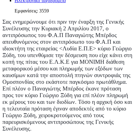
Ηλεκτρονικό ταχυδρομείο
Εμφανίσεις: 3559
Σας ενημερώνουμε ότι πριν την έναρξη της Γενικής 
Συνέλευσης την Κυριακή 2 Απριλίου 2017, ο 
αντιπρόσωπος του Φ.Α.Π Παναγιώτης Μπέρδος 
απευθυνόμενος στον αντιπρόσωπο του Φ.Α.Π και 
ιδιοκτήτη της εταιρείας <Λυδία Ε.Π.Ε> κύριο Γεώργιο 
Ξύδη, του υπενθύμισε την δέσμευση που είχε κάνει στη 
κοπή της πίτας του Ε.Λ.Κ.Ε για ΜΟΝΙΜΗ διάθεση 
μεταφορικού μέσου και πληρωμής των εξόδων των 
καυσίμων κατά την αποστολή πτηνών συντροφιάς της 
Ομοσπονδίας στο εκάστοτε παγκόσμιο πρωτάθλημα. 
Επί πλέον ο Παναγιώτης Μπέρδος έκανε πρόταση 
προς τον κύριο Γεώργιο Ξύδη για επί πλέον πληρωμή 
εκ μέρους του και των διοδίων. Τόσο η αρχική όσο και 
η τελευταία πρόταση έγιναν αποδεκτές από το κύριο 
Γεώργιο Ξύδη, χειροκροτούμενος από τους 
παρευρισκόμενους αντιπροσώπους της Γενικής 
Συνέλευσης. 