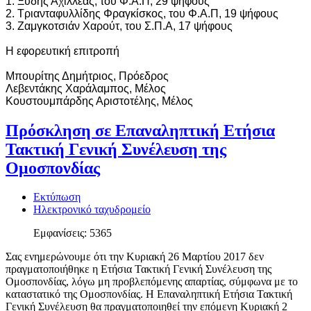
1. Ξύδης Αχιλλέας, του Φ.Α.Π, 29 ψήφους
2. Τριανταφυλλίδης Φραγκίσκος, του Φ.Α.Π, 19 ψήφους
3. Ζαμγκοτσιάν Χαρούτ, του Σ.Π.Α, 17 ψήφους
Η εφορευτική επιτροπή
Μπουρίτης Δημήτριος, Πρόεδρος
Λεβεντάκης Χαράλαμπος, Μέλος
Κουστουμπάρδης Αριστοτέλης, Μέλος
Πρόσκληση σε Επαναληπτική Ετήσια
Τακτική Γενική Συνέλευση της
Ομοσπονδίας
Εκτύπωση
Ηλεκτρονικό ταχυδρομείο
Εμφανίσεις: 5365
Σας ενημερώνουμε ότι την Κυριακή 26 Μαρτίου 2017 δεν
πραγματοποιήθηκε η Ετήσια Τακτική Γενική Συνέλευση της
Ομοσπονδίας, λόγω μη προβλεπόμενης απαρτίας, σύμφωνα με το
καταστατικό της Ομοσπονδίας. Η Επαναληπτική Ετήσια Τακτική
Γενική Συνέλευση θα πραγματοποιηθεί την επόμενη Κυριακή 2