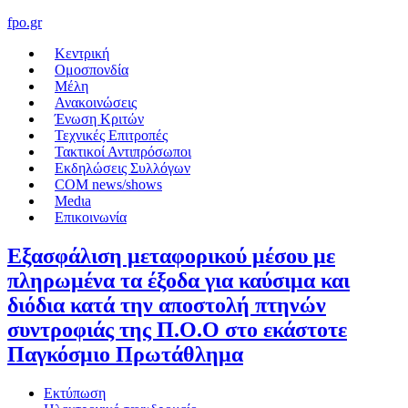
fpo.gr
Κεντρική
Ομοσπονδία
Μέλη
Ανακοινώσεις
Ένωση Κριτών
Τεχνικές Επιτροπές
Τακτικοί Αντιπρόσωποι
Εκδηλώσεις Συλλόγων
COM news/shows
Medιa
Επικοινωνία
Εξασφάλιση μεταφορικού μέσου με
πληρωμένα τα έξοδα για καύσιμα και
διόδια κατά την αποστολή πτηνών
συντροφιάς της Π.Ο.Ο στο εκάστοτε
Παγκόσμιο Πρωτάθλημα
Εκτύπωση