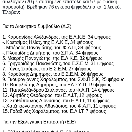
συλλόγων (20 με συστημένη επιστολή και 57 με φυσική 
παρουσία). Βρέθηκαν 76 έγκυρα ψηφοδέλτια και 1 λευκό. 
Έλαβαν:
Για το Διοικητικό Συμβούλιο (Δ.Σ)
1. Καρσανίδης Αλέξανδρος, της Ε.Λ.Κ.Ε, 34 ψήφους
-. Κρετσίμος Ηλίας, της Ε.Λ.Κ.Ε, 34 ψήφους
-. Μπέρδος Παναγιώτης, του Φ.Α.Π, 34 ψήφους
-. Πλουμίδης Δημήτρης, του Σ.Π.Α, 34 ψηφους
5. Μακρής Παναγιώτης, της Ε.Λ.Κ.Ε, 32 ψήφους
6. Γρηγοριάδης Παναγιώτης, του Ε.Σ.Ε.Μ, 31 ψήφους
7. Γάγας Σταύρος, του Ε.Σ.Ε.Μ, 27 ψήφους
8. Καρούσης Δημήτρης, του Ε.Σ.Ε.Μ, 26 ψήφους
9. Γκουρογιάννης Χαράλαμπος, του Σ.Φ.Π.Σ.Κ, 25 ψήφους
10. Βουρλιώτης Δημήτρης, του ΕΛ.ΣΥ.ΤΙ, 19 ψήφους
11. Παπαλεξάνδρου Στυλιανός, του Φ.Α.Π, 14 ψήφους
12. Αβητίδης Θεόδωρος, του Ε.Λ.Ι.Τ, 12 ψήφους
13. Σταθόπουλος Διονύσιος, του Ε.Λ.Ι.Τ, 11 ψήφους
-. Χατζηκωνσταντής Αθανάσιος, του Φ.Α.Π, 11 ψήφους
15. Γοζαδινός Χαράλαμπος, του Ε.Λ.Ι.Τ, 7 ψήφους
Για την Εξελεγκτική Επιτροπή (Ε.Ε)