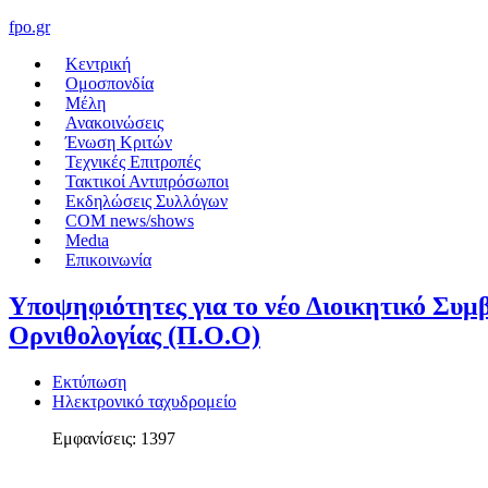
fpo.gr
Κεντρική
Ομοσπονδία
Μέλη
Ανακοινώσεις
Ένωση Κριτών
Τεχνικές Επιτροπές
Τακτικοί Αντιπρόσωποι
Εκδηλώσεις Συλλόγων
COM news/shows
Medιa
Επικοινωνία
Υποψηφιότητες για το νέο Διοικητικό Συμ
Ορνιθολογίας (Π.Ο.Ο)
Εκτύπωση
Ηλεκτρονικό ταχυδρομείο
Εμφανίσεις: 1397