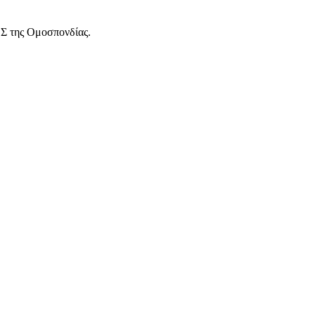
.Σ της Ομοσπονδίας.